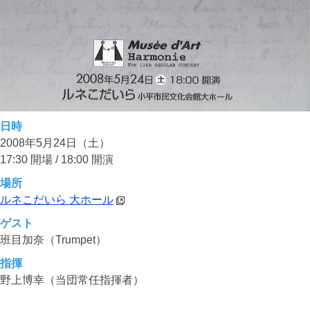
日時
2008年5月24日（土）
17:30 開場 / 18:00 開演
場所
ルネこだいら 大ホール
ゲスト
班目加奈（Trumpet）
指揮
野上博幸（当団常任指揮者）