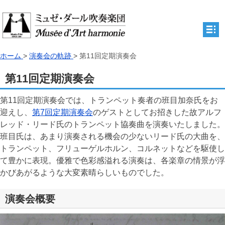
ホーム
>
演奏会の軌跡
>
第11回定期演奏会
楽団紹介・実績
第11回定期演奏会
活動予定
第11回定期演奏会では、トランペット奏者の班目加奈氏をお
演奏会の軌跡
迎えし、
第7回定期演奏会
のゲストとしてお招きした故アルフ
レッド・リード氏のトランペット協奏曲を演奏いたしました。
団員募集
班目氏は、あまり演奏される機会の少ないリード氏の大曲を、
トランペット、フリューゲルホルン、コルネットなどを駆使し
よくあるご質問
て豊かに表現。優雅で色彩感溢れる演奏は、各楽章の情景が浮
かびあがるような大変素晴らしいものでした。
サイトマップ
お問い合わせ
演奏会概要