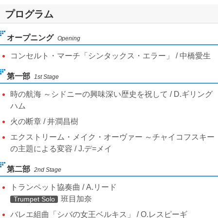
プログラム
オープニング
Opening
コンセルト・マーチ「シンタックス・エラー」 / 中橋愛生
第一部
1st Stage
時の航海 ～シドニーの興味深い歴史を祝して / D.ギリング
ハム
火の断章 / 井澗昌樹
エクストリーム・メイク・オーヴァー ～チャイコフスキー
の主題による変容 / J.デ=メイ
第二部
2nd Stage
トランペット協奏曲 / A.リード
班目加奈
Trumpet Solo
バレエ組曲「シバの女王ベルキス」 / O.レスピーギ